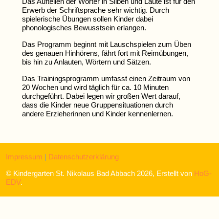
Das Aufteilen der Wörter in Silben und Laute ist für den
Erwerb der Schriftsprache sehr wichtig. Durch
spielerische Übungen sollen Kinder dabei
phonologisches Bewusstsein erlangen.
Das Programm beginnt mit Lauschspielen zum Üben
des genauen Hinhörens, fährt fort mit Reimübungen,
bis hin zu Anlauten, Wörtern und Sätzen.
Das Trainingsprogramm umfasst einen Zeitraum von
20 Wochen und wird täglich für ca. 10 Minuten
durchgeführt. Dabei legen wir großen Wert darauf,
dass die Kinder neue Gruppensituationen durch
andere Erzieherinnen und Kinder kennenlernen.
Impressum
|
Datenschutzerklärung
© Kindergarten St. Nikolaus Bad Abbach 2026, Erstellt von
HoG-
EDV
.